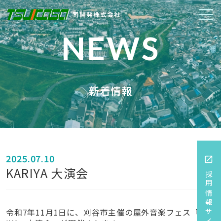
NEWS
新着情報
2025.07.10
open_in_new
KARIYA 大演会
採用情報サイト
令和7年11月1日に、刈谷市主催の屋外音楽フェス「KAR